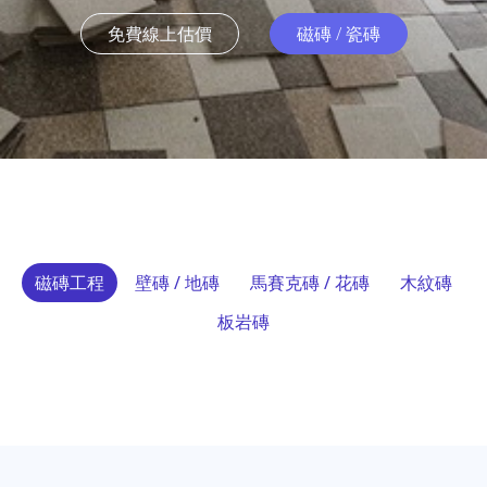
免費線上估價
磁磚 / 瓷磚
磁磚工程
壁磚 / 地磚
馬賽克磚 / 花磚
木紋磚
板岩磚