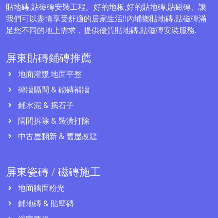
貼地磚,貼磁磚安裝工程。好的地板,好的貼地磚,貼磁磚、讓
我們可以盡情享受舒適的居家生活!!內埔鄉貼地磚,貼磁磚滿
足您不同的地上需求，提供優質貼地磚,貼磁磚安裝服務.
屏東貼磚鋪磚推薦
地面灌漿.地面平整
磚牆隔間 & 砌磚補牆
鋪水泥 & 抿石子
隔間拆除 & 裝潢打除
中古屋翻新 & 舊屋改建
屏東瓷磚 / 磁磚施工
地面牆面粉光
鋪地磚 & 貼壁磚