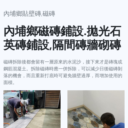
內埔鄉貼壁磚,磁磚
內埔鄉磁磚鋪設.拋光石
英磚鋪設,隔間磚牆砌磚
磁磚拆除後都會留有一層原來的水泥沙，接下來才是磚塊或
鋼筋混凝土。拆除磁磚時應一併拆除，可以減少日後磁磚剝
落的機會，而且重新打底時可避免牆壁過厚，而增加使用的
面積。