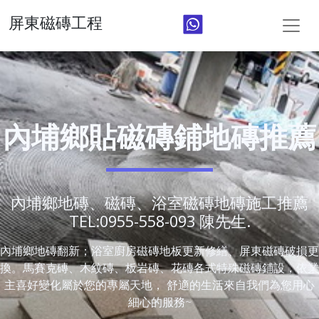
屏東磁磚工程
內埔鄉貼磁磚鋪地磚推薦
內埔鄉地磚、磁磚、浴室磁磚地磚施工推薦
TEL:0955-558-093 陳先生.
內埔鄉地磚翻新；浴室廚房磁磚地板更新修繕、屏東磁磚破損更
換。馬賽克磚、木紋磚、板岩磚、花磚各式特殊磁磚鋪設，依業
主喜好變化屬於您的專屬天地， 舒適的生活來自我們為您用心
細心的服務~