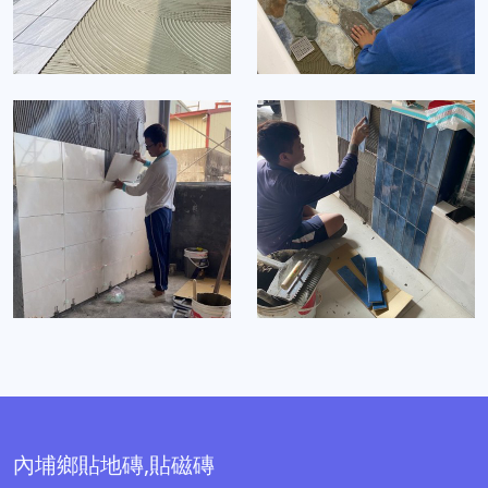
內埔鄉貼地磚,貼磁磚