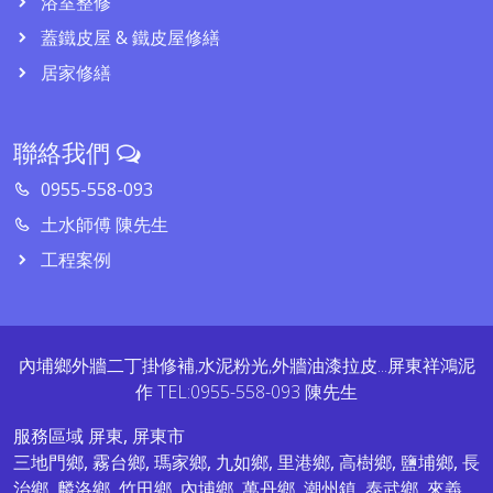
浴室整修
蓋鐵皮屋 & 鐵皮屋修繕
居家修繕
聯絡我們
0955-558-093
土水師傅 陳先生
工程案例
內埔鄉外牆二丁掛修補,水泥粉光,外牆油漆拉皮...屏東祥鴻泥
作 TEL:0955-558-093 陳先生
服務區域
屏東
,
屏東市
三地門鄉
,
霧台鄉
,
瑪家鄉
,
九如鄉
,
里港鄉
,
高樹鄉
,
鹽埔鄉
,
長
治鄉
,
麟洛鄉
,
竹田鄉
,
內埔鄉
,
萬丹鄉
,
潮州鎮
,
泰武鄉
,
來義